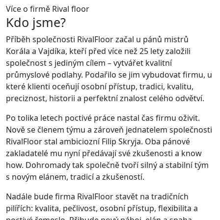
Více o firmě Rival floor
Kdo jsme?
Příběh společnosti RivalFloor začal u pánů mistrů
Korála a Vajdíka, kteří před více než 25 lety založili
společnost s jediným cílem – vytvářet kvalitní
průmyslové podlahy. Podařilo se jim vybudovat firmu, u
které klienti oceňují osobní přístup, tradici, kvalitu,
preciznost, historii a perfektní znalost celého odvětví.
Po tolika letech poctivé práce nastal čas firmu oživit.
Nově se členem týmu a zároveň jednatelem společnosti
RivalFloor stal ambiciozní Filip Skryja. Oba pánové
zakladatelé mu nyní předávají své zkušenosti a know
how. Dohromady tak společně tvoří silný a stabilní tým
s novým elánem, tradicí a zkušeností.
Nadále bude firma RivalFloor stavět na tradičních
pilířích: kvalita, pečlivost, osobní přístup, flexibilita a
poctivé řemeslo. Přibude nový náboj, elán a snaha